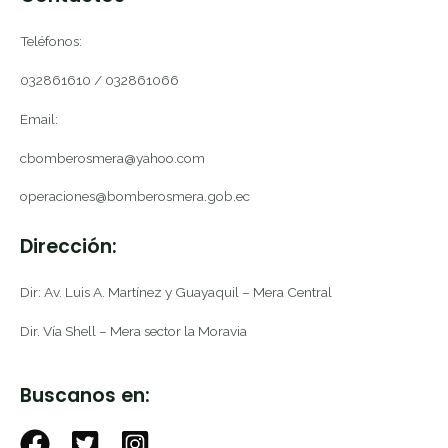
Teléfonos:
032861610 / 032861066
Email:
cbomberosmera@yahoo.com
operaciones@bomberosmera.gob.ec
Dirección:
Dir: Av. Luis A. Martínez y Guayaquil – Mera Central
Dir. Vía Shell – Mera sector la Moravia
Buscanos en: