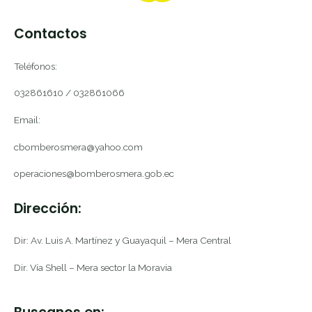
Contactos
Teléfonos:
032861610 / 032861066
Email:
cbomberosmera@yahoo.com
operaciones@bomberosmera.gob.ec
Dirección:
Dir: Av. Luis A. Martínez y Guayaquil – Mera Central
Dir. Vía Shell – Mera sector la Moravia