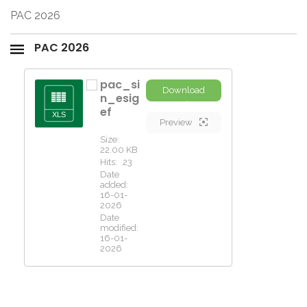
PAC 2026
PAC 2026
pac_si
Download
n_esig
ef
Preview
Size:
22.00 KB
Hits:
23
Date
added:
16-01-
2026
Date
modified:
16-01-
2026