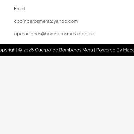
Email:
cbomberosmera@yahoo.com
operaciones@bomberosmera.gob.ec
opyright © 2026 Cuerpo de Bomberos Mera | Powered By Mac