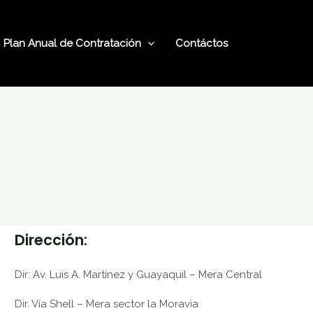
Plan Anual de Contratación
Contáctos
Dirección:
Dir: Av. Luis A. Martínez y Guayaquil – Mera Central
Dir. Vía Shell – Mera sector la Moravia