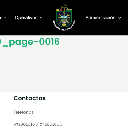
a
Operativos
Administración
1)_page-0016
Contactos
Teléfonos:
032861610 / 032861066