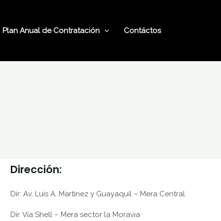
Plan Anual de Contratación
Contáctos
Dirección:
Dir: Av. Luis A. Martínez y Guayaquil – Mera Central
Dir. Vía Shell – Mera sector la Moravia