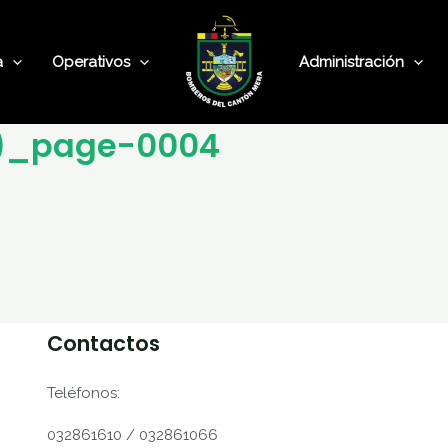
a
Operativos
Administración
1)_page-0004
Contactos
Teléfonos:
032861610 / 032861066