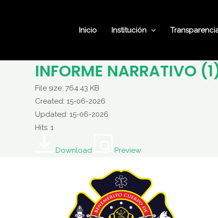
Ir
al
Inicio
Institución
Transparenci
contenido
INFORME NARRATIVO (
File size: 764.43 KB
Created: 15-06-2026
Updated: 15-06-2026
Hits: 1
Download
Preview