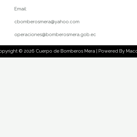
Email:
cbomberosmera@yahoo.com
operaciones@bomberosmera.gob.ec
opyright © 2026 Cuerpo de Bomberos Mera | Powered By Mac