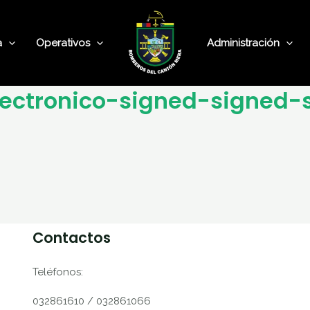
a
Operativos
Administración
lectronico-signed-signed-
Contactos
Teléfonos:
032861610 / 032861066