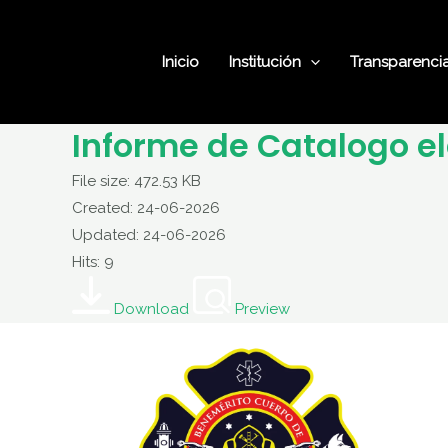
Ir
al
Inicio
Institución
Transparenci
contenido
Informe de Catalogo e
File size: 472.53 KB
Created: 24-06-2026
Updated: 24-06-2026
Hits: 9
Download
Preview