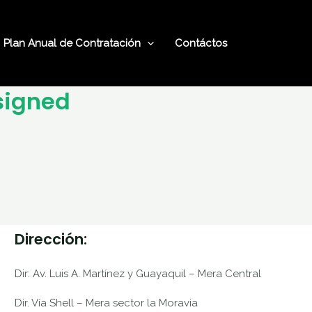
Plan Anual de Contratación
Contáctos
signed
Dirección:
Dir: Av. Luis A. Martínez y Guayaquil – Mera Central
Dir. Vía Shell – Mera sector la Moravia