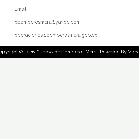
Email:
cbomberosmera@yahoo.com
operaciones@bomberosmera.gob.ec
opyright © 2026 Cuerpo de Bomberos Mera | Powered By Mac