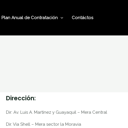
Plan Anual de Contratación
Contáctos
Dirección:
Dir: Av. Luis A. Martínez y Guayaquil – Mera Central
Dir. Vía Shell – Mera sector la Moravia