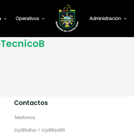
a
Operativos
Administración
oTecnicoB
Contactos
Teléfonos:
032861610 / 032861066