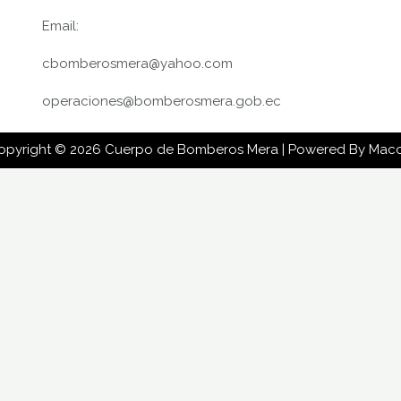
Email:
cbomberosmera@yahoo.com
operaciones@bomberosmera.gob.ec
opyright © 2026 Cuerpo de Bomberos Mera | Powered By Mac