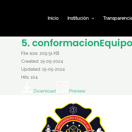
Ir
al
Inicio
Institución
Transparenci
contenido
5. conformacionEquip
File size: 209.51 KB
Created: 15-05-2024
Updated: 15-05-2024
Hits: 104
Download
Preview