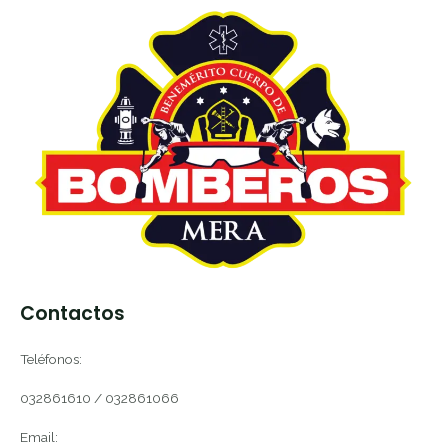
Contactos
Teléfonos:
032861610 / 032861066
Email: