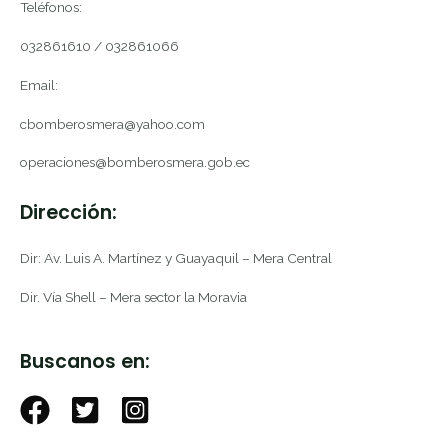
Teléfonos:
032861610 / 032861066
Email:
cbomberosmera@yahoo.com
operaciones@bomberosmera.gob.ec
Dirección:
Dir: Av. Luis A. Martínez y Guayaquil – Mera Central
Dir. Vía Shell – Mera sector la Moravia
Buscanos en: