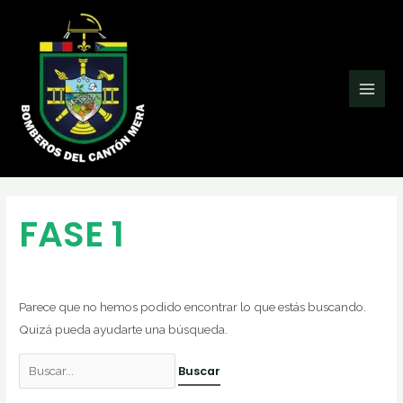
Ir
Buscar
Main
al
por:
Men
contenido
FASE 1
Parece que no hemos podido encontrar lo que estás buscando.
Quizá pueda ayudarte una búsqueda.