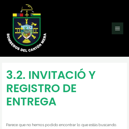
Ir
Buscar
Main
al
por:
Men
contenido
3.2. INVITACIÓ Y
REGISTRO DE
ENTREGA
Parece que no hemos podido encontrar lo que estás buscando.