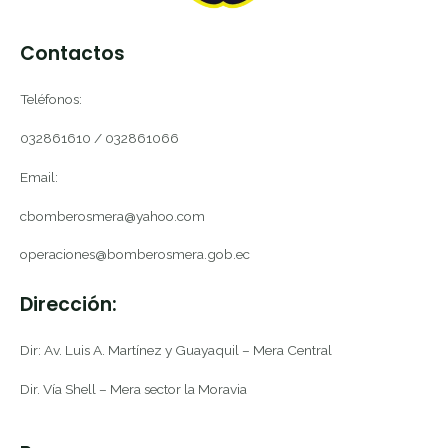
Contactos
Teléfonos:
032861610 / 032861066
Email:
cbomberosmera@yahoo.com
operaciones@bomberosmera.gob.ec
Dirección:
Dir: Av. Luis A. Martínez y Guayaquil – Mera Central
Dir. Vía Shell – Mera sector la Moravia