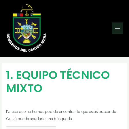
Ir
Buscar
Main
al
por:
Men
contenido
1. EQUIPO TÉCNICO
MIXTO
Parece que no hemos podido encontrar lo que estás buscando.
Quizá pueda ayudarte una búsqueda.