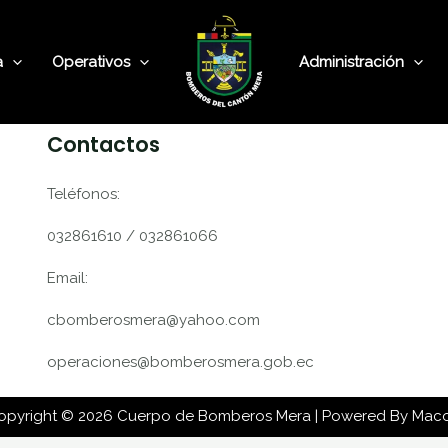
a
Operativos
Administración
Contactos
Teléfonos:
032861610 / 032861066
Email:
cbomberosmera@yahoo.com
operaciones@bomberosmera.gob.ec
opyright © 2026 Cuerpo de Bomberos Mera | Powered By Mac