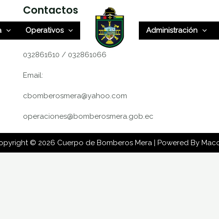
Contactos
a
Operativos
Administración
Teléfonos:
032861610 / 032861066
Email:
cbomberosmera@yahoo.com
operaciones@bomberosmera.gob.ec
opyright © 2026 Cuerpo de Bomberos Mera | Powered By Mac