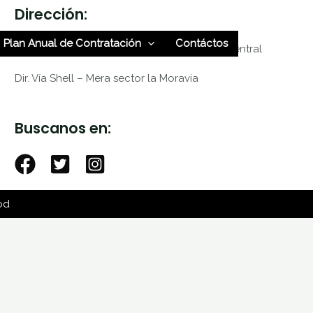
Dirección:
Plan Anual de Contratación
Contáctos
Dir: Av. Luis A. Martínez y Guayaquil – Mera Central
Dir. Vía Shell – Mera sector la Moravia
Buscanos en:
od