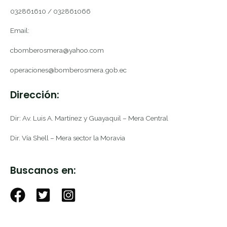
032861610 / 032861066
Email:
cbomberosmera@yahoo.com
operaciones@bomberosmera.gob.ec
Dirección:
Dir: Av. Luis A. Martínez y Guayaquil – Mera Central
Dir. Vía Shell – Mera sector la Moravia
Buscanos en: