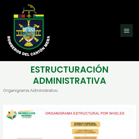
Ir
Main
al
Men
contenido
ESTRUCTURACIÓN
ADMINISTRATIVA
Organigrama Administrativo.